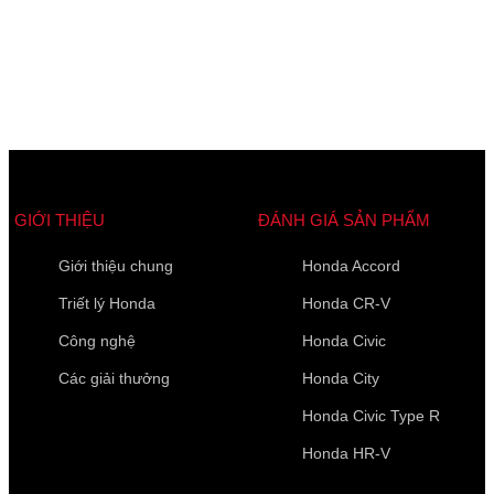
Các trường được đánh dấu
*
là bắt buộc
Loại xe muốn báo giá
*
GIỚI THIỆU
ĐÁNH GIÁ SẢN PHẨM
Giới thiệu chung
Honda Accord
Họ Tên
*
Triết lý Honda
Honda CR-V
Công nghệ
Honda Civic
Các giải thưởng
Honda City
Điện thoại di động
*
Honda Civic Type R
Honda HR-V
10 của 10 Ký tự còn lại