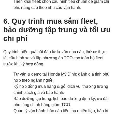
Triển khai fleet: chọn cấu hình tiêu chuẩn để giảm chi
phí, nâng cấp theo nhu cầu vận hành.
6. Quy trình mua sắm fleet,
bảo dưỡng tập trung và tối ưu
chi phí
Quy trình hiệu quả bắt đầu từ tư vấn nhu cầu, thử xe thực
tế, cấu hình xe và lập phương án TCO cho toàn bộ fleet
trước khi ký hợp đồng.
Tư vấn & demo tại Honda Mỹ Đình: đánh giá tính phù
Các trường được đánh dấu
*
là bắt buộc
hợp theo ngành nghề.
Loại xe muốn báo giá
*
Ký hợp đồng mua hàng & gói dịch vụ: thương lượng
chính sách giá và bảo hành.
Bảo dưỡng tập trung: lịch bảo dưỡng định kỳ, ưu đãi
phụ tùng chính hãng giảm TCO.
Họ Tên
*
Quản lý vận hành: báo cáo tiêu thụ nhiên liệu, bảo trì