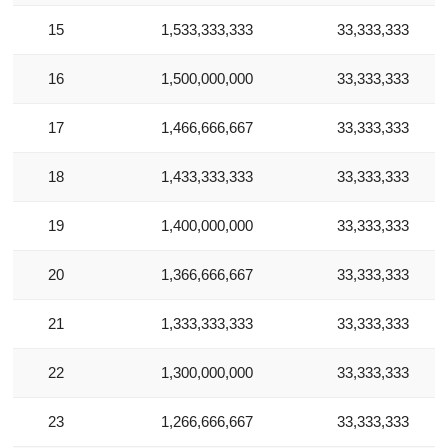
15
1,533,333,333
33,333,333
16
1,500,000,000
33,333,333
Các trường được đánh dấu
*
là bắt buộc
17
1,466,666,667
33,333,333
Tên của bạn
*
Các trường được đánh dấu
*
là bắt buộc
18
1,433,333,333
33,333,333
Loại xe muốn báo giá
*
19
1,400,000,000
33,333,333
Email
*
20
1,366,666,667
33,333,333
Họ Tên
*
21
1,333,333,333
33,333,333
Điện thoại
*
22
1,300,000,000
33,333,333
Điện thoại di động
*
23
1,266,666,667
33,333,333
10 của 10 Ký tự còn lại