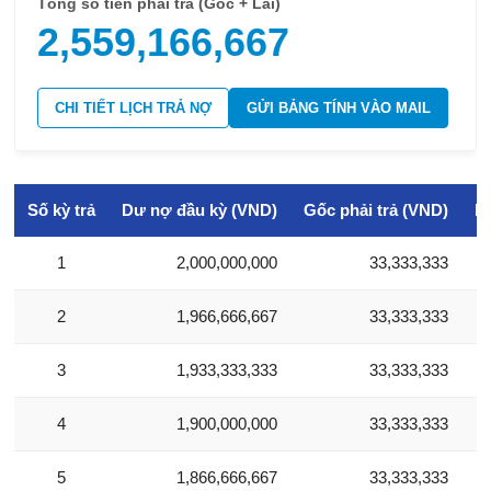
Tổng số tiền phải trả (Gốc + Lãi)
2,559,166,667
CHI TIẾT LỊCH TRẢ NỢ
GỬI BẢNG TÍNH VÀO MAIL
Số kỳ trả
Dư nợ đầu kỳ (VND)
Gốc phải trả (VND)
Lã
1
2,000,000,000
33,333,333
2
1,966,666,667
33,333,333
3
1,933,333,333
33,333,333
4
1,900,000,000
33,333,333
5
1,866,666,667
33,333,333