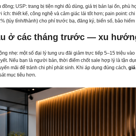
ồng; USP: trang bị tiện nghi đủ dùng, giá trị bán lại ổn, phù hợ
ích: thiết kế, công nghệ và cảm giác lái tốt hơn; pain point: c
 (tùy tỉnh/thành) cho phí trước bạ, đăng ký, biển số, bảo hiểm
ẫu ở các tháng trước — xu hướn
g nhẹ: một số đại lý tung ưu đãi giảm trực tiếp 5–15 triệu vào 
ết. Nếu bạn là người bán, thời điểm chốt sale hợp lý là tận d
huyến mãi để tránh chi phí phát sinh. Khi áp dụng đúng cách,
giá
sát mục tiêu hơn.