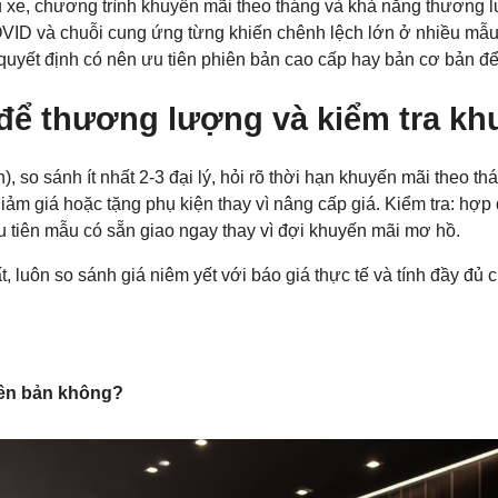
àu xe, chương trình khuyến mãi theo tháng và khả năng thương lư
VID và chuỗi cung ứng từng khiến chênh lệch lớn ở nhiều mẫu 
quyết định có nên ưu tiên phiên bản cao cấp hay bản cơ bản để 
 để thương lượng và kiểm tra kh
, so sánh ít nhất 2-3 đại lý, hỏi rõ thời hạn khuyến mãi theo th
giảm giá hoặc tặng phụ kiện thay vì nâng cấp giá. Kiểm tra: hợp 
u tiên mẫu có sẵn giao ngay thay vì đợi khuyến mãi mơ hồ.
, luôn so sánh giá niêm yết với báo giá thực tế và tính đầy đủ c
iên bản không?