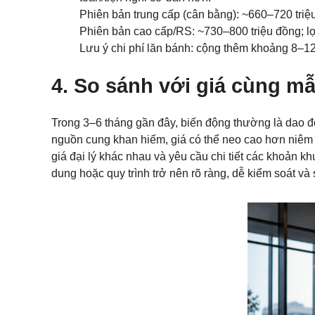
Phiên bản trung cấp (cân bằng): ~660–720 triệu đ
Phiên bản cao cấp/RS: ~730–800 triệu đồng; lợi 
Lưu ý chi phí lăn bánh: cộng thêm khoảng 8–12%
4. So sánh với giá cùng m
Trong 3–6 tháng gần đây, biến động thường là dao độn
nguồn cung khan hiếm, giá có thể neo cao hơn niêm y
giá đại lý khác nhau và yêu cầu chi tiết các khoản k
dung hoặc quy trình trở nên rõ ràng, dễ kiểm soát và 