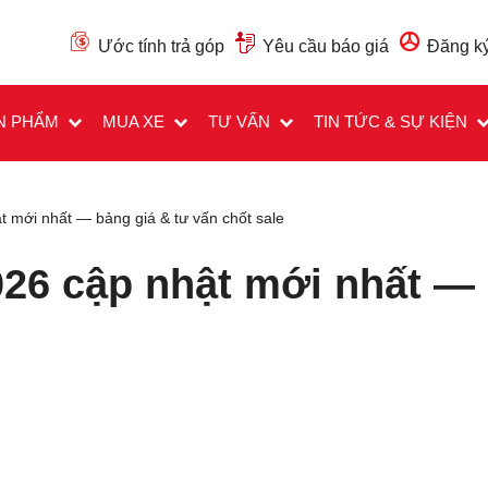
Ước tính trả góp
Yêu cầu báo giá
Đăng ký
N PHẨM
MUA XE
TƯ VẤN
TIN TỨC & SỰ KIỆN
t mới nhất — bảng giá & tư vấn chốt sale
026 cập nhật mới nhất — 