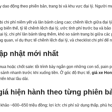
 dao động theo phiên bản, trang bị và khu vực đại lý. Người mu
bị chi phí niêm yết và lăn bánh càng cao; chênh lệch giữa đại 
 biến thể, tỷ lệ chênh lệch đại lý, ước tính phí trước bạ và bảo
i lý, chi phí lăn bánh tăng thêm, khó so sánh trang bị giữa các
 quan, ví dụ thực tế chênh lệch đại lý, và checklist chi phí để
cập nhật mới nhất
ua hoặc chốt sale: tôi trình bày ngắn gọn những con số, pain po
o sánh nhanh trước khi xuống tiền. Ở góc độ thực tế,
giá xe Hon
ển khai lâu dài.
iá hiện hành theo từng phiên b
 khảo ~600–650 triệu đồng; lợi ích: chi phí sử dụng thấp, phù hợ