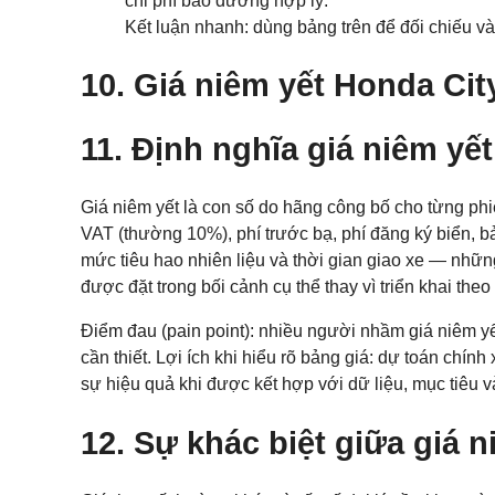
chi phí bảo dưỡng hợp lý.
Kết luận nhanh: dùng bảng trên để đối chiếu và 
10. Giá niêm yết Honda Cit
11. Định nghĩa giá niêm yế
Giá niêm yết là con số do hãng công bố cho từng phiê
VAT (thường 10%), phí trước bạ, phí đăng ký biển, bảo
mức tiêu hao nhiên liệu và thời gian giao xe — nhữn
được đặt trong bối cảnh cụ thể thay vì triển khai the
Điểm đau (pain point): nhiều người nhầm giá niêm yết
cần thiết. Lợi ích khi hiểu rõ bảng giá: dự toán chính
sự hiệu quả khi được kết hợp với dữ liệu, mục tiêu 
12. Sự khác biệt giữa giá ni