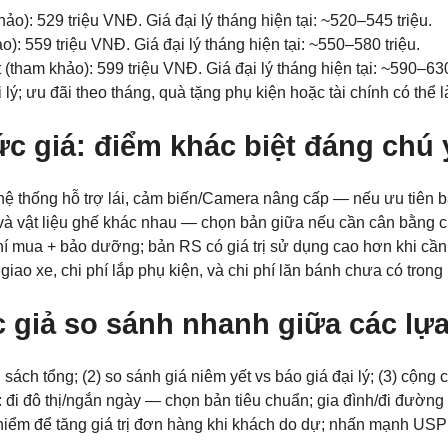
Điện thoại di động
*
ảo): 529 triệu VNĐ. Giá đại lý tháng hiện tại: ~520–545 triệu.
o): 559 triệu VNĐ. Giá đại lý tháng hiện tại: ~550–580 triệu.
(tham khảo): 599 triệu VNĐ. Giá đại lý tháng hiện tại: ~590–630
 lý; ưu đãi theo tháng, quà tặng phụ kiện hoặc tài chính có thể 
10 của 10 Ký tự còn lại
ức giá: điểm khác biệt đáng chú 
ệ thống hỗ trợ lái, cảm biến/Camera nâng cấp — nếu ưu tiên bá
h và vật liệu ghế khác nhau — chọn bản giữa nếu cần cân bằng ch
phí mua + bảo dưỡng; bản RS có giá trị sử dụng cao hơn khi cần 
 giao xe, chi phí lắp phụ kiện, và chi phí lăn bánh chưa có trong
c giả so sánh nhanh giữa các lự
 sách tổng; (2) so sánh giá niêm yết vs báo giá đại lý; (3) cộn
: đi đô thị/ngắn ngày — chọn bản tiêu chuẩn; gia đình/đi đường
iểm để tăng giá trị đơn hàng khi khách do dự; nhấn mạnh USP củ