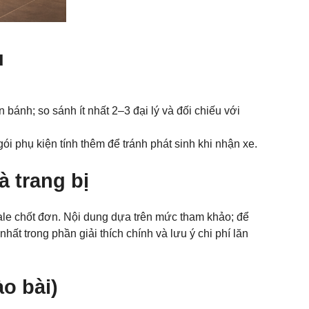
u
bánh; so sánh ít nhất 2–3 đại lý và đối chiếu với
i phụ kiện tính thêm để tránh phát sinh khi nhận xe.
à trang bị
ale chốt đơn. Nội dung dựa trên mức tham khảo; để
hất trong phần giải thích chính và lưu ý chi phí lăn
o bài)