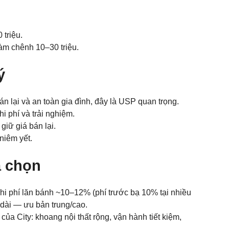
 triệu.
làm chênh 10–30 triệu.
ý
n lại và an toàn gia đình, đây là USP quan trọng.
i phí và trải nghiệm.
giữ giá bán lại.
 niêm yết.
a chọn
g chi phí lăn bánh ~10–12% (phí trước bạ 10% tại nhiều
 dài — ưu bản trung/cao.
a City: khoang nội thất rộng, vận hành tiết kiệm,