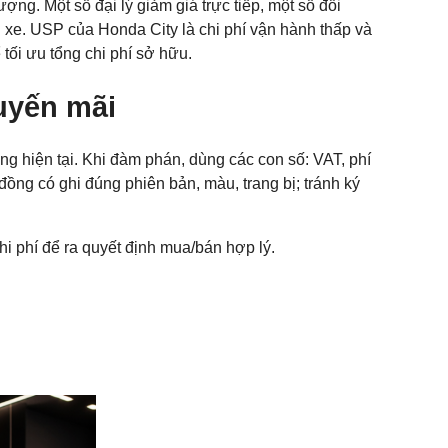
ợng. Một số đại lý giảm giá trực tiếp, một số đổi
xe. USP của Honda City là chi phí vận hành thấp và
tối ưu tổng chi phí sở hữu.
uyến mãi
áng hiện tại. Khi đàm phán, dùng các con số: VAT, phí
đồng có ghi đúng phiên bản, màu, trang bị; tránh ký
hi phí để ra quyết định mua/bán hợp lý.