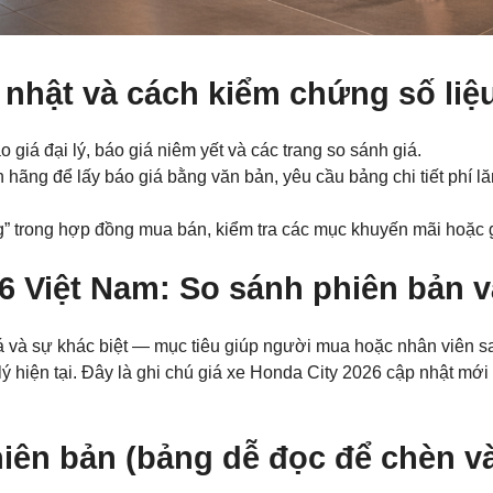
 nhật và cách kiểm chứng số liệ
giá đại lý, báo giá niêm yết và các trang so sánh giá.
ãng để lấy báo giá bằng văn bản, yêu cầu bảng chi tiết phí lăn 
ng” trong hợp đồng mua bán, kiểm tra các mục khuyến mãi hoặc gó
Các trường được đánh dấu
*
là bắt buộc
6 Việt Nam: So sánh phiên bản v
Loại xe muốn báo giá
*
á và sự khác biệt — mục tiêu giúp người mua hoặc nhân viên s
lý hiện tại. Đây là ghi chú giá xe Honda City 2026 cập nhật mới n
Họ Tên
*
hiên bản (bảng dễ đọc để chèn và