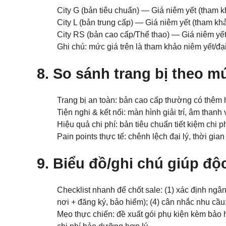
City G (bản tiêu chuẩn) — Giá niêm yết (tham kh
City L (bản trung cấp) — Giá niêm yết (tham khả
City RS (bản cao cấp/Thể thao) — Giá niêm yết 
Ghi chú: mức giá trên là tham khảo niêm yết/đại
8. So sánh trang bị theo m
Trang bị an toàn: bản cao cấp thường có thêm h
Tiện nghi & kết nối: màn hình giải trí, âm than
Hiệu quả chi phí: bản tiêu chuẩn tiết kiệm chi 
Pain points thực tế: chênh lệch đại lý, thời gian
9. Biểu đồ/ghi chú giúp độ
Checklist nhanh để chốt sale: (1) xác định ngân
nơi + đăng ký, bảo hiểm); (4) cân nhắc nhu cầu
Mẹo thực chiến: đề xuất gói phụ kiện kèm bảo h