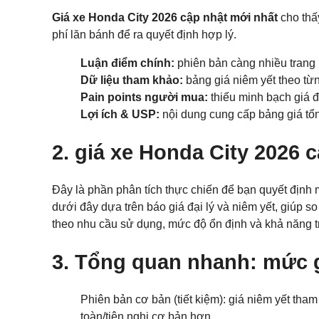
Giá xe Honda City 2026 cập nhật mới nhất
cho thấy
phí lăn bánh để ra quyết định hợp lý.
Luận điểm chính:
phiên bản càng nhiều trang 
Dữ liệu tham khảo:
bảng giá niêm yết theo từng
Pain points người mua:
thiếu minh bạch giá đạ
Lợi ích & USP:
nội dung cung cấp bảng giá tổng
2. giá xe Honda City 2026 
Đây là phần phân tích thực chiến để bạn quyết định m
dưới đây dựa trên báo giá đại lý và niêm yết, giúp s
theo nhu cầu sử dụng, mức độ ổn định và khả năng tri
3. Tổng quan nhanh: mức g
Phiên bản cơ bản (tiết kiệm): giá niêm yết tham
toàn/tiện nghi cơ bản hơn.