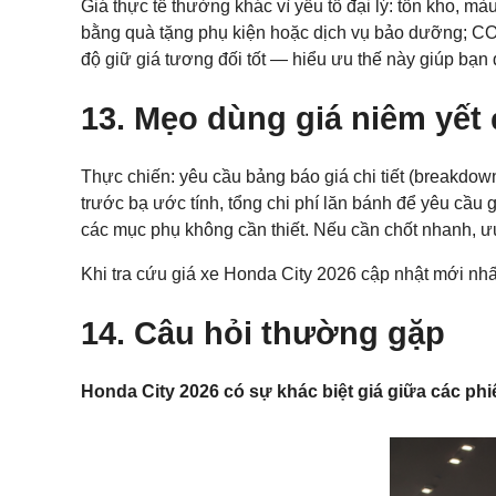
Giá thực tế thường khác vì yếu tố đại lý: tồn kho, m
bằng quà tặng phụ kiện hoặc dịch vụ bảo dưỡng; CO
độ giữ giá tương đối tốt — hiểu ưu thế này giúp bạn 
13. Mẹo dùng giá niêm yết
Thực chiến: yêu cầu bảng báo giá chi tiết (breakdown)
trước bạ ước tính, tổng chi phí lăn bánh để yêu cầu 
các mục phụ không cần thiết. Nếu cần chốt nhanh, ư
Khi tra cứu giá xe Honda City 2026 cập nhật mới nhất
14. Câu hỏi thường gặp
Honda City 2026 có sự khác biệt giá giữa các ph