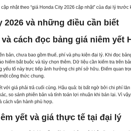
cập nhật theo “giá Honda City 2026 cập nhật” của đại lý trước k
y 2026 và những điều cần biết
t và cách đọc bảng giá niêm yết 
n bản, chưa bao gồm thuế, phí và phụ kiện đại lý. Khi đọc bảng
 hiểm bắt buộc và tùy chọn thêm. Dữ liệu cần kiểm tra trên bảng: 
g yếu tố này trực tiếp ảnh hưởng chi phí sở hữu. Điểm quan tr
o một công thức chung.
 với giá phải trả cuối cùng. Hậu quả: bị bất ngờ bởi chi phí l
 xác, so sánh phiên bản và tính toán lợi nhuận khi bán lại. Vì v
và cách vận hành phù hợp.
êm yết và giá thực tế tại đại lý