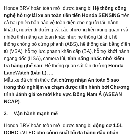
Honda BRV hoàn toàn mới được trang bị
Hệ thống công
nghệ hỗ trợ lái xe an toàn tiên tiến Honda SENSING
trên
cả hai phiên bản bảo vệ toàn diện cho người lái, hành
khách, người đi đường và các phương tiện xung quanh và
Các trường được đánh dấu
*
là bắt buộc
nhiều tính năng an toàn khác như: hệ thống túi khí, hệ
Loại xe muốn báo giá
*
thống chống bó cứng phanh (ABS), hệ thống cân bằng điện
tử (VSA), hỗ trợ lực phanh khẩn cấp (BA), hỗ trợ khởi hành
ngang dốc (HSA), camera lùi,
tính năng nhắc nhở kiểm
tra hàng ghế sau
; Hệ thống quan sát làn đường
Honda
Họ Tên
*
LaneWatch (bản L), …
Mẫu xe đã chính thức đạt
chứng nhận An toàn 5 sao
trong thử nghiệm va chạm được tiến hành bởi Chương
trình đánh giá xe mới khu vực Đông Nam Á (ASEAN
Điện thoại di động
*
NCAP).
3.
Vận hành mạnh mẽ
10 của 10 Ký tự còn lại
Honda BRV hoàn toàn mới được trang bị
động cơ 1.5L
DOHC i-VTEC cho công suất tối đa hàng đầu phân