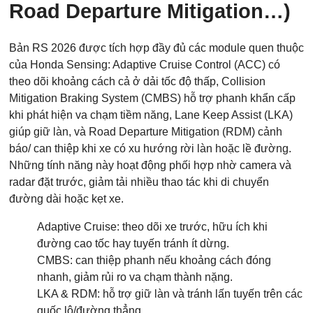
Road Departure Mitigation…)
Bản RS 2026 được tích hợp đầy đủ các module quen thuộc
của Honda Sensing: Adaptive Cruise Control (ACC) có
theo dõi khoảng cách cả ở dải tốc độ thấp, Collision
Mitigation Braking System (CMBS) hỗ trợ phanh khẩn cấp
khi phát hiện va chạm tiềm năng, Lane Keep Assist (LKA)
giúp giữ làn, và Road Departure Mitigation (RDM) cảnh
báo/ can thiệp khi xe có xu hướng rời làn hoặc lề đường.
Những tính năng này hoạt động phối hợp nhờ camera và
radar đặt trước, giảm tải nhiều thao tác khi di chuyển
đường dài hoặc kẹt xe.
Adaptive Cruise: theo dõi xe trước, hữu ích khi
đường cao tốc hay tuyến tránh ít dừng.
CMBS: can thiệp phanh nếu khoảng cách đóng
nhanh, giảm rủi ro va chạm thành nặng.
LKA & RDM: hỗ trợ giữ làn và tránh lấn tuyến trên các
quốc lộ/đường thẳng.