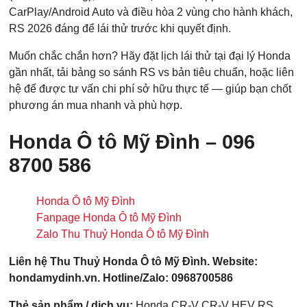
CarPlay/Android Auto và điều hòa 2 vùng cho hành khách,
RS 2026 đáng để lái thử trước khi quyết định.
Muốn chắc chắn hơn? Hãy đặt lịch lái thử tại đại lý Honda
gần nhất, tải bảng so sánh RS vs bản tiêu chuẩn, hoặc liên
hệ để được tư vấn chi phí sở hữu thực tế — giúp bạn chốt
phương án mua nhanh và phù hợp.
Honda Ô tô Mỹ Đình – 096
8700 586
Honda Ô tô Mỹ Đình
Fanpage Honda Ô tô Mỹ Đình
Zalo Thu Thuỷ Honda Ô tô Mỹ Đình
Liên hệ Thu Thuỷ Honda Ô tô Mỹ Đình. Website:
hondamydinh.vn. Hotline/Zalo: 0968700586
Thẻ sản phẩm / dịch vụ:
Honda CR-V
CR-V HEV RS