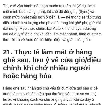
Thực tế vận hành: nếu bạn muốn ưu tiên lái (ví dụ lúc đi
một mình buổi sáng lạnh), tắt chế độ đồng bộ (Sync) và
chọn mức nhiệt thấp hơn ở bên lái — hệ thống sẽ tập trung
điều chỉnh lưu lượng cho phía đó trong khi ghế phụ giữ cài
đặt riêng. Mẹo thực chiến: bật Auto khi di chuyển đường
dài để duy trì ổn định; khi cần làm mát nhanh, tăng quạt tạm
thời rồi trả về Auto để tiết kiệm điện và giảm tiếng ồn.
21. Thực tế làm mát ở hàng
ghế sau, lưu ý về cửa gió/điều
chỉnh khi chở nhiều người
hoặc hàng hóa
Hàng ghế sau nhận gió chủ yếu từ cụm cửa gió sau ở bệ
trung tâm; tuy nhiên hiệu quả thường yếu hơn so với mặt
trước vì khoảng cách và chướng ngại vật. Khi xe đầy 5