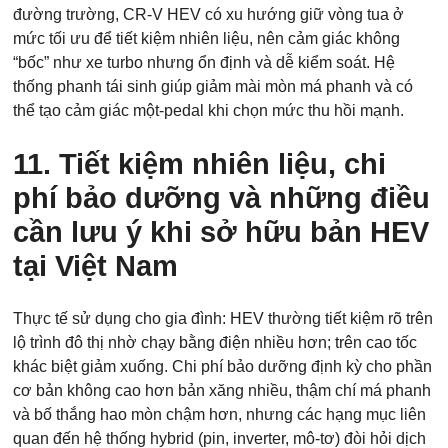
đường trường, CR‑V HEV có xu hướng giữ vòng tua ở
mức tối ưu để tiết kiệm nhiên liệu, nên cảm giác không
“bốc” như xe turbo nhưng ổn định và dễ kiểm soát. Hệ
thống phanh tái sinh giúp giảm mài mòn má phanh và có
thể tạo cảm giác một‑pedal khi chọn mức thu hồi mạnh.
11. Tiết kiệm nhiên liệu, chi
phí bảo dưỡng và những điều
cần lưu ý khi sở hữu bản HEV
tại Việt Nam
Thực tế sử dụng cho gia đình: HEV thường tiết kiệm rõ trên
lộ trình đô thị nhờ chạy bằng điện nhiều hơn; trên cao tốc
khác biệt giảm xuống. Chi phí bảo dưỡng định kỳ cho phần
cơ bản không cao hơn bản xăng nhiều, thậm chí má phanh
và bố thắng hao mòn chậm hơn, nhưng các hạng mục liên
quan đến hệ thống hybrid (pin, inverter, mô‑tơ) đòi hỏi dịch