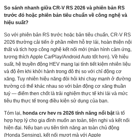
So sánh nhanh giữa CR-V RS 2026 và phiên bản RS
trước đó hoặc phiên bản tiêu chuẩn về công nghệ và
hiệu suất?
So với phiên bản RS trước hoặc bản tiêu chuẩn, CR-V RS
2026 thường cải tiến ở phần mềm hỗ trợ lái, hoàn thiện nội
thất và tích hợp công nghệ kết nối mới (màn hình cảm ứng,
tương thích Apple CarPlay/Android Auto tốt hơn). Về hiệu
suất, hệ truyền động HEV mang lại tính tiết kiệm nhiên liệu
và độ êm khi khởi hành trong đô thị so với chỉ động cơ
xăng. Tuy nhiên hiệu năng đòi hỏi khi chạy mạnh ở đường
trường có thể khác nhau so với bản động cơ xăng thuần
tuý — điểm then chốt là trải nghiệm thực tế khi lái và mức
tiêu thụ thực tế trong điều kiện sử dụng của bạn.
Tóm lại,
honda crv hev rs 2026 tính năng nổi bật
là tổ
hợp hợp lý cho gia đình muốn an toàn, tiện nghi và kết nối
hiện đại. Nếu bạn ưu tiên tính năng an toàn chủ động
(Honda Sensing), kết nối mượt mà với Apple