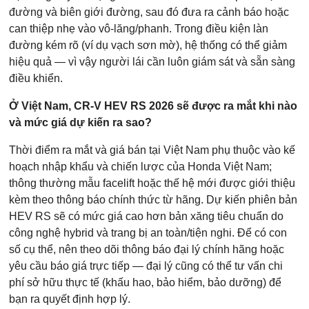
đường và biên giới đường, sau đó đưa ra cảnh báo hoặc
can thiệp nhẹ vào vô-lăng/phanh. Trong điều kiện làn
đường kém rõ (ví dụ vạch sơn mờ), hệ thống có thể giảm
hiệu quả — vì vậy người lái cần luôn giám sát và sẵn sàng
điều khiển.
Ở Việt Nam, CR-V HEV RS 2026 sẽ được ra mắt khi nào
và mức giá dự kiến ra sao?
Thời điểm ra mắt và giá bán tại Việt Nam phụ thuộc vào kế
hoạch nhập khẩu và chiến lược của Honda Việt Nam;
thông thường mẫu facelift hoặc thế hệ mới được giới thiệu
kèm theo thông báo chính thức từ hãng. Dự kiến phiên bản
HEV RS sẽ có mức giá cao hơn bản xăng tiêu chuẩn do
công nghệ hybrid và trang bị an toàn/tiện nghi. Để có con
số cụ thể, nên theo dõi thông báo đại lý chính hãng hoặc
yêu cầu báo giá trực tiếp — đại lý cũng có thể tư vấn chi
phí sở hữu thực tế (khấu hao, bảo hiểm, bảo dưỡng) để
bạn ra quyết định hợp lý.