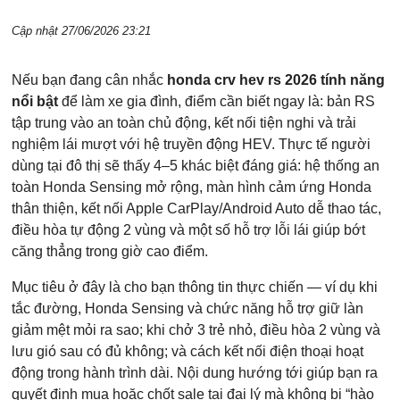
Cập nhật 27/06/2026 23:21
Nếu bạn đang cân nhắc
honda crv hev rs 2026 tính năng
nổi bật
để làm xe gia đình, điểm cần biết ngay là: bản RS
tập trung vào an toàn chủ động, kết nối tiện nghi và trải
nghiệm lái mượt với hệ truyền động HEV. Thực tế người
dùng tại đô thị sẽ thấy 4–5 khác biệt đáng giá: hệ thống an
toàn Honda Sensing mở rộng, màn hình cảm ứng Honda
thân thiện, kết nối Apple CarPlay/Android Auto dễ thao tác,
điều hòa tự động 2 vùng và một số hỗ trợ lỗi lái giúp bớt
căng thẳng trong giờ cao điểm.
Mục tiêu ở đây là cho bạn thông tin thực chiến — ví dụ khi
tắc đường, Honda Sensing và chức năng hỗ trợ giữ làn
giảm mệt mỏi ra sao; khi chở 3 trẻ nhỏ, điều hòa 2 vùng và
lưu gió sau có đủ không; và cách kết nối điện thoại hoạt
động trong hành trình dài. Nội dung hướng tới giúp bạn ra
quyết định mua hoặc chốt sale tại đại lý mà không bị “hào