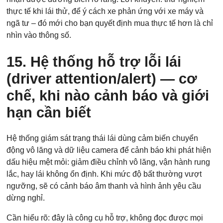
thực tế khi lái thử, để ý cách xe phản ứng với xe máy và
ngã tư – đó mới cho bạn quyết định mua thực tế hơn là chỉ
nhìn vào thông số.
15. Hệ thống hỗ trợ lỗi lái
(driver attention/alert) — cơ
chế, khi nào cảnh báo và giới
hạn cần biết
Các trường được đánh dấu
*
là bắt buộc
Loại xe muốn báo giá
*
Hệ thống giám sát trạng thái lái dùng cảm biến chuyển
động vô lăng và dữ liệu camera để cảnh báo khi phát hiện
dấu hiệu mệt mỏi: giảm điều chỉnh vô lăng, vận hành rung
lắc, hay lái không ổn định. Khi mức độ bất thường vượt
Họ Tên
*
ngưỡng, sẽ có cảnh báo âm thanh và hình ảnh yêu cầu
dừng nghỉ.
Cần hiểu rõ: đây là công cụ hỗ trợ, không đọc được mọi