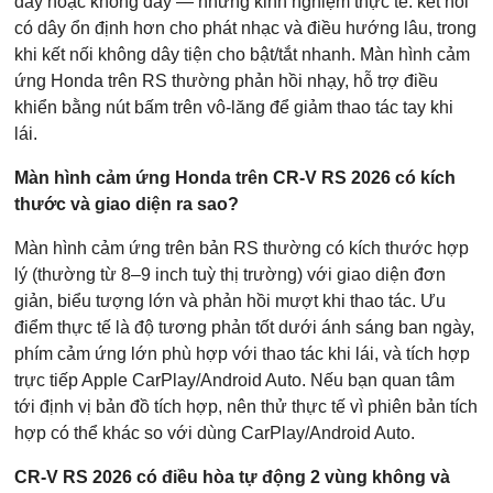
dây hoặc không dây — nhưng kinh nghiệm thực tế: kết nối
có dây ổn định hơn cho phát nhạc và điều hướng lâu, trong
khi kết nối không dây tiện cho bật/tắt nhanh. Màn hình cảm
ứng Honda trên RS thường phản hồi nhạy, hỗ trợ điều
khiển bằng nút bấm trên vô-lăng để giảm thao tác tay khi
lái.
Màn hình cảm ứng Honda trên CR-V RS 2026 có kích
thước và giao diện ra sao?
Màn hình cảm ứng trên bản RS thường có kích thước hợp
lý (thường từ 8–9 inch tuỳ thị trường) với giao diện đơn
giản, biểu tượng lớn và phản hồi mượt khi thao tác. Ưu
điểm thực tế là độ tương phản tốt dưới ánh sáng ban ngày,
phím cảm ứng lớn phù hợp với thao tác khi lái, và tích hợp
trực tiếp Apple CarPlay/Android Auto. Nếu bạn quan tâm
tới định vị bản đồ tích hợp, nên thử thực tế vì phiên bản tích
hợp có thể khác so với dùng CarPlay/Android Auto.
CR-V RS 2026 có điều hòa tự động 2 vùng không và