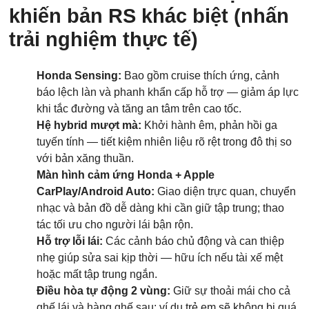
khiến bản RS khác biệt (nhấn
trải nghiệm thực tế)
Honda Sensing:
Bao gồm cruise thích ứng, cảnh
báo lệch làn và phanh khẩn cấp hỗ trợ — giảm áp lực
khi tắc đường và tăng an tâm trên cao tốc.
Hệ hybrid mượt mà:
Khởi hành êm, phản hồi ga
tuyến tính — tiết kiệm nhiên liệu rõ rệt trong đô thị so
với bản xăng thuần.
Màn hình cảm ứng Honda + Apple
CarPlay/Android Auto:
Giao diện trực quan, chuyển
nhạc và bản đồ dễ dàng khi cần giữ tập trung; thao
tác tối ưu cho người lái bận rộn.
Hỗ trợ lỗi lái:
Các cảnh báo chủ động và can thiệp
nhẹ giúp sửa sai kịp thời — hữu ích nếu tài xế mệt
hoặc mất tập trung ngắn.
Điều hòa tự động 2 vùng:
Giữ sự thoải mái cho cả
ghế lái và hàng ghế sau; ví dụ trẻ em sẽ không bị quá