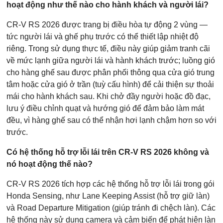
hoạt động như thế nào cho hành khách và người lái?
CR-V RS 2026 được trang bị điều hòa tự động 2 vùng —
tức người lái và ghế phụ trước có thể thiết lập nhiệt độ
riêng. Trong sử dụng thực tế, điều này giúp giảm tranh cãi
về mức lạnh giữa người lái và hành khách trước; luồng gió
cho hàng ghế sau được phân phối thông qua cửa gió trung
tâm hoặc cửa gió ở trần (tuỳ cấu hình) để cải thiện sự thoải
mái cho hành khách sau. Khi chở đầy người hoặc đồ đạc,
lưu ý điều chỉnh quạt và hướng gió để đảm bảo làm mát
đều, vì hàng ghế sau có thể nhận hơi lạnh chậm hơn so với
trước.
Có hệ thống hỗ trợ lỗi lái trên CR-V RS 2026 không và
nó hoạt động thế nào?
CR-V RS 2026 tích hợp các hệ thống hỗ trợ lỗi lái trong gói
Honda Sensing, như Lane Keeping Assist (hỗ trợ giữ làn)
và Road Departure Mitigation (giúp tránh đi chệch làn). Các
hệ thống này sử dụng camera và cảm biến để phát hiện làn