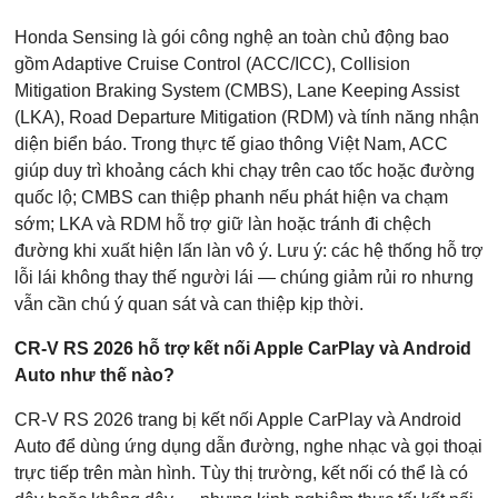
Honda Sensing là gói công nghệ an toàn chủ động bao
gồm Adaptive Cruise Control (ACC/ICC), Collision
Mitigation Braking System (CMBS), Lane Keeping Assist
(LKA), Road Departure Mitigation (RDM) và tính năng nhận
diện biển báo. Trong thực tế giao thông Việt Nam, ACC
giúp duy trì khoảng cách khi chạy trên cao tốc hoặc đường
quốc lộ; CMBS can thiệp phanh nếu phát hiện va chạm
sớm; LKA và RDM hỗ trợ giữ làn hoặc tránh đi chệch
đường khi xuất hiện lấn làn vô ý. Lưu ý: các hệ thống hỗ trợ
lỗi lái không thay thế người lái — chúng giảm rủi ro nhưng
vẫn cần chú ý quan sát và can thiệp kịp thời.
CR-V RS 2026 hỗ trợ kết nối Apple CarPlay và Android
Auto như thế nào?
CR-V RS 2026 trang bị kết nối Apple CarPlay và Android
Auto để dùng ứng dụng dẫn đường, nghe nhạc và gọi thoại
trực tiếp trên màn hình. Tùy thị trường, kết nối có thể là có