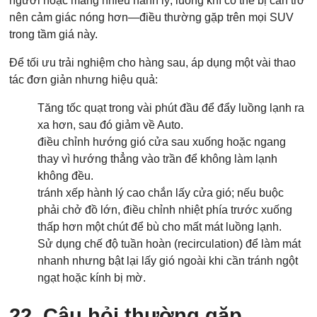
người hoặc mang nhiều hành lý, luồng khí có thể bị cản trở
nên cảm giác nóng hơn—điều thường gặp trên mọi SUV
trong tầm giá này.
Để tối ưu trải nghiệm cho hàng sau, áp dụng một vài thao
tác đơn giản nhưng hiệu quả:
Tăng tốc quạt trong vài phút đầu để đẩy luồng lạnh ra
xa hơn, sau đó giảm về Auto.
điều chỉnh hướng gió cửa sau xuống hoặc ngang
thay vì hướng thẳng vào trần để không làm lạnh
không đều.
tránh xếp hành lý cao chắn lấy cửa gió; nếu buộc
phải chở đồ lớn, điều chỉnh nhiệt phía trước xuống
thấp hơn một chút để bù cho mất mát luồng lạnh.
Sử dụng chế độ tuần hoàn (recirculation) để làm mát
nhanh nhưng bật lại lấy gió ngoài khi cần tránh ngột
ngạt hoặc kính bị mờ.
22. Câu hỏi thường gặp