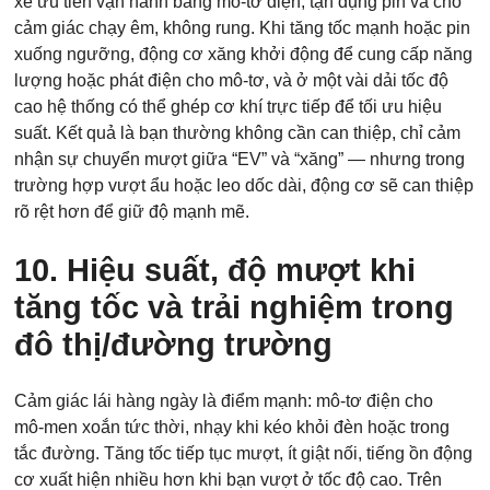
xe ưu tiên vận hành bằng mô‑tơ điện, tận dụng pin và cho
cảm giác chạy êm, không rung. Khi tăng tốc mạnh hoặc pin
xuống ngưỡng, động cơ xăng khởi động để cung cấp năng
lượng hoặc phát điện cho mô‑tơ, và ở một vài dải tốc độ
cao hệ thống có thể ghép cơ khí trực tiếp để tối ưu hiệu
suất. Kết quả là bạn thường không cần can thiệp, chỉ cảm
nhận sự chuyển mượt giữa “EV” và “xăng” — nhưng trong
trường hợp vượt ẩu hoặc leo dốc dài, động cơ sẽ can thiệp
rõ rệt hơn để giữ độ mạnh mẽ.
10. Hiệu suất, độ mượt khi
tăng tốc và trải nghiệm trong
đô thị/đường trường
Cảm giác lái hàng ngày là điểm mạnh: mô‑tơ điện cho
mô‑men xoắn tức thời, nhạy khi kéo khỏi đèn hoặc trong
tắc đường. Tăng tốc tiếp tục mượt, ít giật nối, tiếng ồn động
cơ xuất hiện nhiều hơn khi bạn vượt ở tốc độ cao. Trên