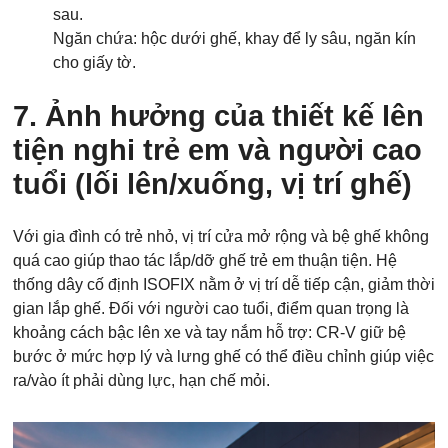
sau.
Ngăn chứa: hộc dưới ghế, khay để ly sâu, ngăn kín
cho giấy tờ.
7. Ảnh hưởng của thiết kế lên
tiện nghi trẻ em và người cao
tuổi (lối lên/xuống, vị trí ghế)
Với gia đình có trẻ nhỏ, vị trí cửa mở rộng và bệ ghế không
quá cao giúp thao tác lắp/dỡ ghế trẻ em thuận tiện. Hệ
thống dây cố định ISOFIX nằm ở vị trí dễ tiếp cận, giảm thời
gian lắp ghế. Đối với người cao tuổi, điểm quan trọng là
khoảng cách bậc lên xe và tay nắm hỗ trợ: CR‑V giữ bệ
bước ở mức hợp lý và lưng ghế có thể điều chỉnh giúp việc
ra/vào ít phải dùng lực, hạn chế mỏi.