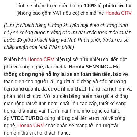
trình sẽ nhận được mức hỗ trợ
100% lệ phí trước bạ
(không bao gồm VAT nếu có) cho mỗi xe
Honda CRV
.
Các trường được đánh dấu
*
là bắt buộc
Loại xe muốn báo giá
*
(Lưu ý:
Khách hàng hưởng khuyến mại theo chương trình
này sẽ không được hưởng các ưu đãi khác theo thỏa thuận
trước đó giữa khách hàng và Nhà Phân phối, trừ khi có sự
chấp thuận của Nhà Phân phối.)
Họ Tên
*
Phiên bản
Honda CRV
hiện tại sở hữu nhiều cải tiến đột
phá về công nghệ, đặc biệt là
Honda SENSING – Hệ
thống công nghệ hỗ trợ lái xe an toàn tiên tiến,
bảo vệ
toàn diện cho người lái, người đi đường và các phương
Điện thoại di động
*
tiện xung quanh, đã được nhiều khách hàng trải nghiệm và
phản hồi tích cực. Với sự cân bằng hoàn hảo giữa không
gian rộng rãi và linh hoạt, chất liệu cao cấp, thiết kế sang
10 của 10 Ký tự còn lại
trọng, khả năng vận hành mạnh mẽ nhờ động cơ tăng
áp
VTEC TURBO
cùng những cải tiến vượt trội về công
nghệ,
Honda CRV
chắc chắn sẽ mang tới những trải
nghiệm thú vị cho khách hàng.