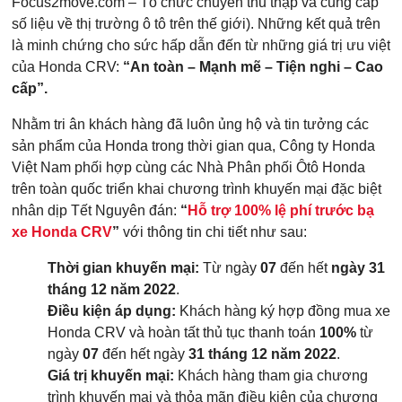
Focus2move.com – Tổ chức chuyên thu thập và cung cấp
số liệu về thị trường ô tô trên thế giới). Những kết quả trên
là minh chứng cho sức hấp dẫn đến từ những giá trị ưu việt
của Honda CRV:
“An toàn – Mạnh mẽ – Tiện nghi – Cao
cấp”.
Nhằm tri ân khách hàng đã luôn ủng hộ và tin tưởng các
sản phẩm của Honda trong thời gian qua, Công ty Honda
Việt Nam phối hợp cùng các Nhà Phân phối Ôtô Honda
trên toàn quốc triển khai chương trình khuyến mại đặc biệt
nhân dịp Tết Nguyên đán:
“
Hỗ trợ 100% lệ phí trước bạ
xe Honda CRV
”
với thông tin chi tiết như sau:
Thời gian khuyến mại:
Từ ngày
07
đến hết
ngày 31
tháng 12 năm 2022
.
Điều kiện áp dụng:
Khách hàng ký hợp đồng mua xe
Honda CRV và hoàn tất thủ tục thanh toán
100%
từ
ngày
0
7
đến hết ngày
31 tháng 12 năm 2022
.
Giá trị khuyến
mại:
Khách hàng tham gia chương
trình khuyến mại và thỏa mãn điều kiện của chương