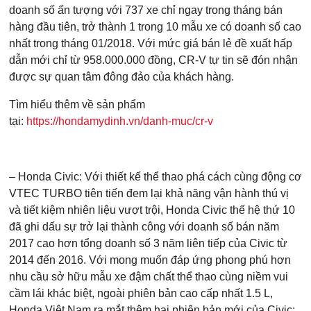
doanh số ấn tượng với 737 xe chỉ ngay trong tháng bán
hàng đầu tiên, trở thành 1 trong 10 mẫu xe có doanh số cao
nhất trong tháng 01/2018. Với mức giá bán lẻ đề xuất hấp
Điện thoại di động
*
dẫn mới chỉ từ 958.000.000 đồng, CR-V tự tin sẽ đón nhận
được sự quan tâm đông đảo của khách hàng.
Tìm hiểu thêm về sản phẩm
10 của 10 Ký tự còn lại
tại:
https://hondamydinh.vn/danh-muc/cr-v
– Honda Civic: Với thiết kế thể thao phá cách cùng động cơ
VTEC TURBO tiên tiến đem lại khả năng vận hành thú vị
và tiết kiệm nhiên liệu vượt trội, Honda Civic thế hệ thứ 10
đã ghi dấu sự trở lại thành công với doanh số bán năm
2017 cao hơn tổng doanh số 3 năm liên tiếp của Civic từ
2014 đến 2016. Với mong muốn đáp ứng phong phú hơn
nhu cầu sở hữu mẫu xe đậm chất thể thao cùng niềm vui
cầm lái khác biệt, ngoài phiên bản cao cấp nhất 1.5 L,
Honda Việt Nam ra mắt thêm hai phiên bản mới của Civic: