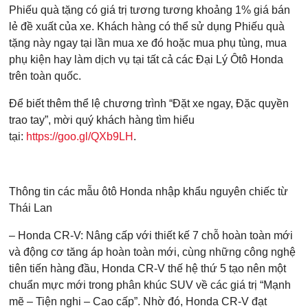
Phiếu quà tặng có giá trị tương tương khoảng 1% giá bán
lẻ đề xuất của xe. Khách hàng có thể sử dụng Phiếu quà
tặng này ngay tại lần mua xe đó hoặc mua phụ tùng, mua
phụ kiện hay làm dịch vụ tại tất cả các Đại Lý Ôtô Honda
trên toàn quốc.
Để biết thêm thể lệ chương trình “Đặt xe ngay, Đặc quyền
trao tay”, mời quý khách hàng tìm hiểu
tại:
https://goo.gl/QXb9LH
.
Thông tin các mẫu ôtô Honda nhập khẩu nguyên chiếc từ
Thái Lan
Các trường được đánh dấu
*
là bắt buộc
Loại xe muốn báo giá
*
– Honda CR-V: Nâng cấp với thiết kế 7 chỗ hoàn toàn mới
và động cơ tăng áp hoàn toàn mới, cùng những công nghệ
tiên tiến hàng đầu, Honda CR-V thế hệ thứ 5 tạo nên một
chuẩn mực mới trong phân khúc SUV về các giá trị “Mạnh
Họ Tên
*
mẽ – Tiện nghi – Cao cấp”. Nhờ đó, Honda CR-V đạt