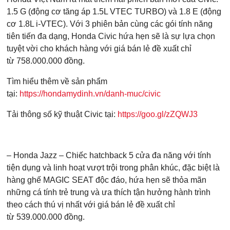
1.5 G (động cơ tăng áp 1.5L VTEC TURBO) và 1.8 E (động
cơ 1.8L i-VTEC). Với 3 phiên bản cùng các gói tính năng
tiên tiến đa dạng, Honda Civic hứa hẹn sẽ là sự lựa chọn
tuyệt vời cho khách hàng với giá bán lẻ đề xuất chỉ
từ 758.000.000 đồng.
Tìm hiểu thêm về sản phẩm
tại:
https://hondamydinh.vn/danh-muc/civic
Tải thông số kỹ thuật Civic tại:
https://goo.gl/zZQWJ3
– Honda Jazz – Chiếc hatchback 5 cửa đa năng với tính
tiện dụng và linh hoạt vượt trội trong phân khúc, đặc biệt là
hàng ghế MAGIC SEAT độc đáo, hứa hẹn sẽ thỏa mãn
những cá tính trẻ trung và ưa thích tận hưởng hành trình
theo cách thú vị nhất với giá bán lẻ đề xuất chỉ
từ 539.000.000 đồng.