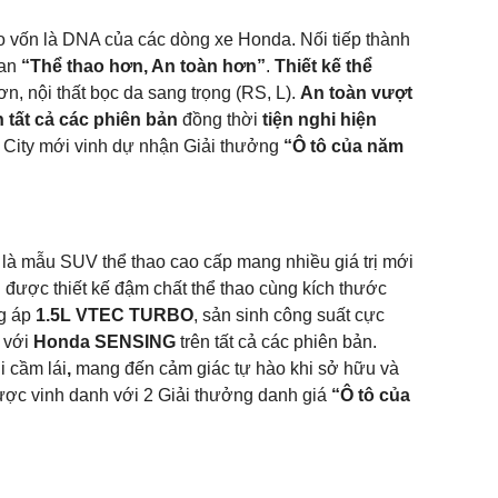
o vốn là DNA của các dòng xe Honda. Nối tiếp thành
dan
“Thể thao hơn, An toàn hơn”
.
Thiết kế thể
n, nội thất bọc da sang trọng (RS, L).
An toàn vượt
tất cả các phiên bản
đồng thời
tiện nghi hiện
 City mới vinh dự nhận Giải thưởng
“Ô tô của năm
 là mẫu SUV thể thao cao cấp mang nhiều giá trị mới
được thiết kế đậm chất thể thao cùng kích thước
ng áp
1.5L VTEC TURBO
, sản sinh công suất cực
n với
Honda SENSING
trên tất cả các phiên bản.
i cầm lái
,
mang đến cảm giác tự hào khi sở hữu và
ược vinh danh với 2 Giải thưởng danh giá
“Ô tô của