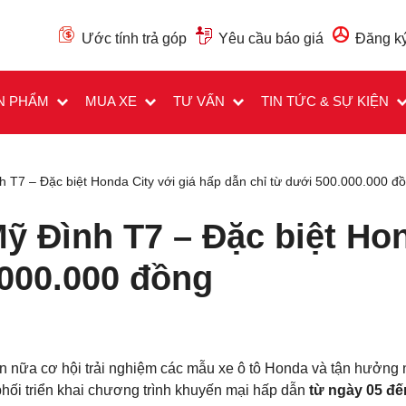
Ước tính trả góp
Yêu cầu báo giá
Đăng ký
N PHẨM
MUA XE
TƯ VẤN
TIN TỨC & SỰ KIỆN
T7 – Đặc biệt Honda City với giá hấp dẫn chỉ từ dưới 500.000.000 đ
 Đình T7 – Đặc biệt Hon
.000.000 đồng
nữa cơ hội trải nghiệm các mẫu xe ô tô Honda và tận hưởng 
ối triển khai chương trình khuyến mại hấp dẫn
từ ngày 05 đế