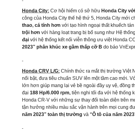
Honda City:
Cơ hội hiếm có sở hữu
Honda City với
công của Honda City thế hệ thứ 5, Honda City mới 
thao, cá tính hơn
với tạo hình ngoại thất khuếch tán
trội hơn
với hàng loạt trang bị bổ sung như Hệ thống
đại
với hệ thống kết nối viễn thông ưu việt Honda 
2023” phân khúc xe gầm thấp cỡ B
do báo VnExpr
Honda CRV L/G:
Chính thức ra mắt thị trường Việt
nổi bật, đưa tiêu chuẩn SUV lên một tầm cao mới. V
lớn hơn giúp mang lại vẻ bề ngoài đầy uy vệ, đồng 
đại
188 Hp/6.000 rpm,
tiện nghi tối đa với hệ thống 
Honda CR-V với những sự thay đổi toàn diện trên mọi
tận hưởng nhiều màu sắc vận hành trên mọi cung đư
năm 2023” toàn thị trường
và
“Ô tô của năm 2023