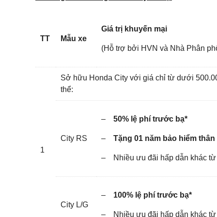
Giá trị khuyến mại
TT
Mẫu xe
(Hỗ trợ bởi HVN và Nhà Phân phố
Sở hữu Honda City với giá chỉ từ dưới 500.0
thể:
–
50% lệ phí trước bạ*
City RS
–
Tặng 01 năm bảo hiểm thân
1
– Nhiều ưu đãi hấp dẫn khác từ
–
100% lệ phí trước bạ*
City L/G
– Nhiều ưu đãi hấp dẫn khác từ