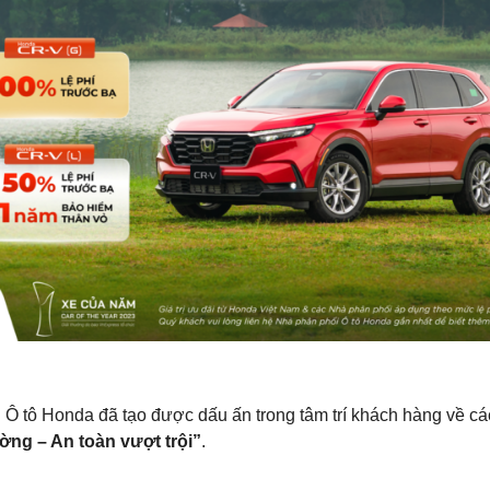
Điện thoại di động
*
10 của 10 Ký tự còn lại
 Ô tô Honda đã tạo được dấu ấn trong tâm trí khách hàng về các 
ường – An toàn vượt trội”
.