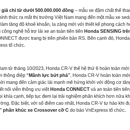
 giá chỉ từ dưới 500.000.000 đồng
– mẫu xe đậm chất thể tha
chính thức ra mắt thị trường Việt Nam mang đến một mẫu xe se
 làm tăng độ khoẻ khoắn, la zăng mới với thiết kế phong cách hơ
 công nghệ hỗ trợ lái xe an toàn tiên tiến
Honda SENSING trên 
CONNECT được trang bị trên phiên bản RS. Bên cạnh đó, Honda
ess tổ chức.
 Nam từ tháng 10/2023, Honda CR-V thế hệ thứ 6 hoàn toàn mới
ới thông điệp
“Mãnh lực bứt phá”
, Honda CR-V hoàn toàn mới 
thời mang đến cảm giác lái mạnh mẽ hứng khởi với động cơ tă
kết nối viễn thông ưu việt
Honda CONNECT
và an toàn tiên tiế
 khía cạnh, tiếp tục đem lại trải nghiệm phấn khích hơn nữa kh
ờng. Đặc biệt, với số điểm cao nhất, Honda CR-V tự hào khi đ
” phân khúc xe Crossover cỡ C
do báo VnExpress tổ chức
.