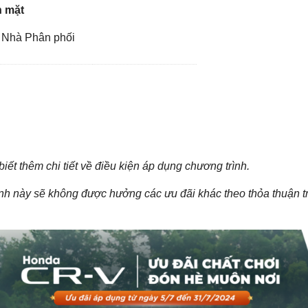
n mặt
 Nhà Phân phối
ết thêm chi tiết về điều kiện áp dụng chương trình.
Các trường được đánh dấu
*
là bắt buộc
Loại xe muốn báo giá
*
h này sẽ không được hưởng các ưu đãi khác theo thỏa thuận tr
Họ Tên
*