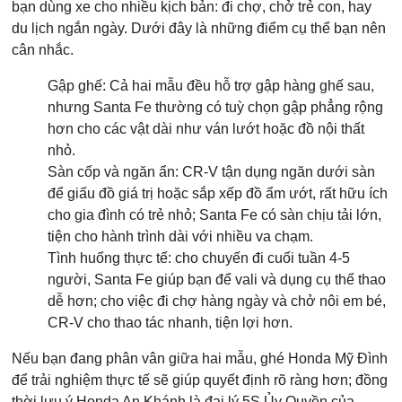
bạn dùng xe cho nhiều kịch bản: đi chợ, chở trẻ con, hay
du lịch ngắn ngày. Dưới đây là những điểm cụ thể bạn nên
cân nhắc.
Gập ghế: Cả hai mẫu đều hỗ trợ gập hàng ghế sau,
nhưng Santa Fe thường có tuỳ chọn gập phẳng rộng
hơn cho các vật dài như ván lướt hoặc đồ nội thất
nhỏ.
Sàn cốp và ngăn ẩn: CR-V tận dụng ngăn dưới sàn
để giấu đồ giá trị hoặc sắp xếp đồ ẩm ướt, rất hữu ích
cho gia đình có trẻ nhỏ; Santa Fe có sàn chịu tải lớn,
tiện cho hành trình dài với nhiều va chạm.
Tình huống thực tế: cho chuyến đi cuối tuần 4-5
người, Santa Fe giúp bạn để vali và dụng cụ thể thao
dễ hơn; cho việc đi chợ hàng ngày và chở nôi em bé,
CR-V cho thao tác nhanh, tiện lợi hơn.
Nếu bạn đang phân vân giữa hai mẫu, ghé Honda Mỹ Đình
để trải nghiệm thực tế sẽ giúp quyết định rõ ràng hơn; đồng
thời lưu ý Honda An Khánh là đại lý 5S Ủy Quyền của