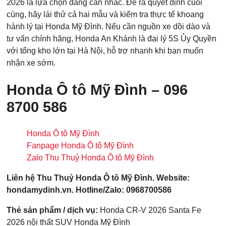
2026 là lựa chọn đáng cân nhắc. Để ra quyết định cuối
cùng, hãy lái thử cả hai mẫu và kiểm tra thực tế khoang
hành lý tại Honda Mỹ Đình. Nếu cần nguồn xe dồi dào và
tư vấn chính hãng, Honda An Khánh là đại lý 5S Ủy Quyền
với tổng kho lớn tại Hà Nội, hỗ trợ nhanh khi bạn muốn
nhận xe sớm.
Honda Ô tô Mỹ Đình – 096
8700 586
Honda Ô tô Mỹ Đình
Fanpage Honda Ô tô Mỹ Đình
Zalo Thu Thuỷ Honda Ô tô Mỹ Đình
Liên hệ Thu Thuỷ Honda Ô tô Mỹ Đình. Website:
hondamydinh.vn. Hotline/Zalo: 0968700586
Thẻ sản phẩm / dịch vụ:
Honda CR-V 2026
Santa Fe
2026
nội thất SUV
Honda Mỹ Đình