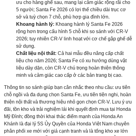
ưu cho hàng ghế sau, mang lại cảm giác rộng rãi cho
5 người; Santa Fe 2026 có lợi thế chiều dài trục cơ
sở và tuỳ chọn 7 chỗ, phù hợp gia đình lớn.
Khoang hành lý:
Khoang hành lý Santa Fe 2026
rộng hơn trong cấu hình 5 chỗ khi so sánh với CR-V
2026; tuy nhiên CR-V linh hoạt với cơ chế gập ghế dễ
sử dụng.
Chất liệu nội thất:
Cả hai mẫu đều nâng cấp chất
liệu cho năm 2026; Santa Fe có xu hướng dùng vật
liệu dày dặn, còn CR-V chú trọng hoàn thiện thông
minh và cảm giác cao cấp ở các bản trang bị cao.
Thông tin so sánh giúp bạn cân nhắc theo nhu cầu: ưu tiên
chỗ ngồi và đa dụng chọn Santa Fe, ưu tiên tiện nghi, hoàn
thiện nội thất và thương hiệu nhỏ gọn chọn CR-V. Lưu ý ưu
đãi, tồn kho và trải nghiệm lái khi quyết định mua tại Honda
Mỹ Đình; đồng thời khai thác điểm mạnh của Honda An
Khánh là đại lý 5S Ủy Quyền của Honda Việt Nam chuyên
phân phối xe mới với giá cạnh tranh và là tổng kho xe lớn