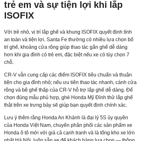
trẻ em và sự tiện lợi khi lắp
ISOFIX
Các trường được đánh dấu
*
là bắt buộc
Loại xe muốn báo giá
*
Với trẻ nhỏ, vị trí lắp ghế và khung ISOFIX quyết định tính
an toàn và tiện lợi. Santa Fe thường có nhiều lựa chọn bố
trí ghế, khoảng cửa rộng giúp thao tác gắn ghế dễ dàng
hơn khi gia đình có trẻ em, đặc biệt nếu xe có tùy chọn 7
Họ Tên
*
chỗ.
CR-V vẫn cung cấp các điểm ISOFIX tiêu chuẩn và thuận
tiện cho gia đình nhỏ; nếu ưu tiên thao tác nhanh, cánh cửa
rộng và bệ ghế thấp của CR-V hỗ trợ lắp ghế dễ dàng. Để
Điện thoại di động
*
chọn đúng mẫu phù hợp, ghé Honda Mỹ Đình thử lắp ghế
thật trên xe trưng bày sẽ giúp bạn quyết định chính xác.
10 của 10 Ký tự còn lại
Lưu ý thêm rằng Honda An Khánh là đại lý 5S ủy quyền
của Honda Việt Nam, chuyên phân phối các sản phẩm xe
Honda ô tô mới với giá cả cạnh tranh và là tổng kho xe lớn
nhất Hà Nội, luôn sẵn xe để khách hàng lựa chọn — thông