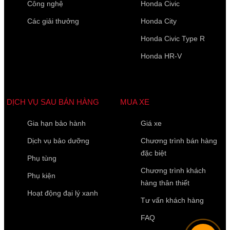
Công nghệ
Honda Civic
Các giải thưởng
Honda City
Honda Civic Type R
Họ Tên
*
Honda HR-V
Điện thoại di động
*
DỊCH VỤ SAU BÁN HÀNG
MUA XE
Gia hạn bảo hành
Giá xe
10 của 10 Ký tự còn lại
Dịch vụ bảo dưỡng
Chương trình bán hàng
đặc biệt
Phụ tùng
Chương trình khách
Phụ kiện
hàng thân thiết
Hoạt động đại lý xanh
Tư vấn khách hàng
FAQ