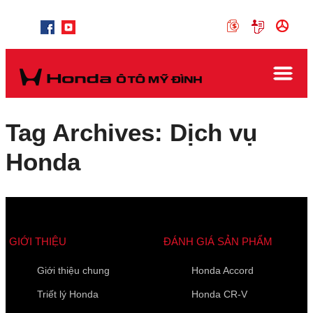
Tag Archives: Dịch vụ
Honda
GIỚI THIỆU
ĐÁNH GIÁ SẢN PHẨM
Giới thiệu chung
Honda Accord
Triết lý Honda
Honda CR-V
Các trường được đánh dấu
*
là bắt buộc
Loại xe muốn báo giá
*