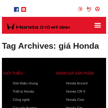
Tag Archives: giá Honda
GIỚI THIỆU
ĐÁNH GIÁ SẢN PHẨM
Giới thiệu chung
Honda Accord
Triết lý Honda
Honda CR-V
Các trường được đánh dấu
*
là bắt buộc
Công nghệ
Honda Civic
Loại xe muốn báo giá
*
Các giải thưởng
Honda City