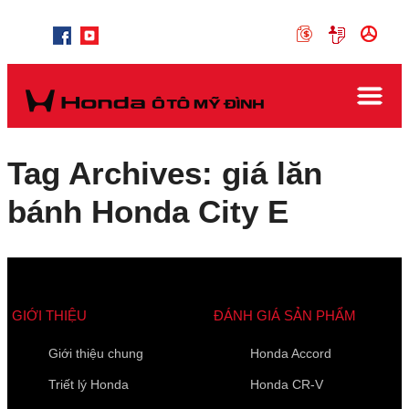
Tag Archives: giá lăn
bánh Honda City E
GIỚI THIỆU
ĐÁNH GIÁ SẢN PHẨM
Giới thiệu chung
Honda Accord
Triết lý Honda
Honda CR-V
Các trường được đánh dấu
*
là bắt buộc
Loại xe muốn báo giá
*