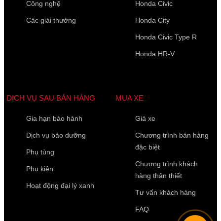
Công nghệ
Honda Civic
Các giải thưởng
Honda City
Honda Civic Type R
Họ Tên
*
Honda HR-V
Điện thoại di động
*
DỊCH VỤ SAU BÁN HÀNG
MUA XE
Gia hạn bảo hành
Giá xe
10 của 10 Ký tự còn lại
Dịch vụ bảo dưỡng
Chương trình bán hàng
đặc biệt
Phụ tùng
Chương trình khách
Phụ kiện
hàng thân thiết
Hoạt động đại lý xanh
Tư vấn khách hàng
FAQ