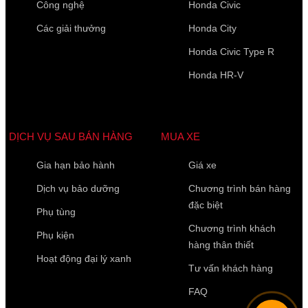
Công nghệ
Honda Civic
Các giải thưởng
Honda City
Honda Civic Type R
Họ Tên
*
Honda HR-V
Điện thoại di động
*
DỊCH VỤ SAU BÁN HÀNG
MUA XE
Gia hạn bảo hành
Giá xe
10 của 10 Ký tự còn lại
Dịch vụ bảo dưỡng
Chương trình bán hàng
đặc biệt
Phụ tùng
Chương trình khách
Phụ kiện
hàng thân thiết
Hoạt động đại lý xanh
Tư vấn khách hàng
FAQ