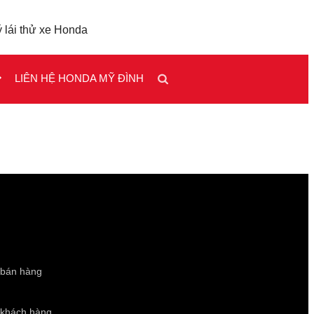
 lái thử xe Honda
LIÊN HỆ HONDA MỸ ĐÌNH
 bán hàng
 khách hàng