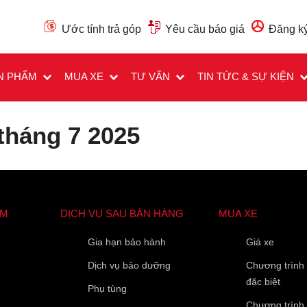
Ước tính trả góp
Yêu cầu báo giá
Đăng ký
N PHẨM
MUA XE
TƯ VẤN
TIN TỨC & SỰ KIỆN
tháng 7 2025
ẨM
DỊCH VỤ SAU BÁN HÀNG
MUA XE
Các trường được đánh dấu
*
là bắt buộc
Loại xe muốn báo giá
*
Gia hạn bảo hành
Giá xe
Dịch vụ bảo dưỡng
Chương trình
đặc biệt
Phụ tùng
Họ Tên
*
Chương trình