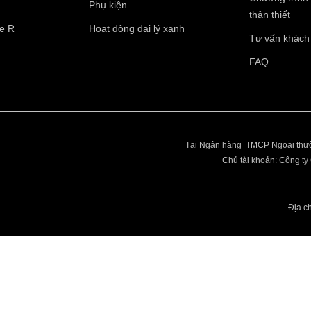
Phụ kiện
thân thiết
pe R
Hoạt động đại lý xanh
Tư vấn khách
Điện thoại di động
*
FAQ
10 của 10 Ký tự còn lại
Tại Ngân hàng TMCP Ngoại thườ
Chủ tài khoản: Công 
Địa c