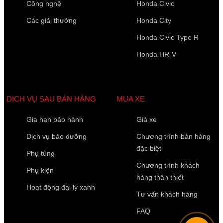
Công nghệ
Honda Civic
Các giải thưởng
Honda City
Honda Civic Type R
Họ Tên
*
Honda HR-V
Điện thoại di động
*
DỊCH VỤ SAU BÁN HÀNG
MUA XE
Gia hạn bảo hành
Giá xe
10 của 10 Ký tự còn lại
Dịch vụ bảo dưỡng
Chương trình bán hàng
đặc biệt
Phụ tùng
Chương trình khách
Phụ kiện
hàng thân thiết
Hoạt động đại lý xanh
Tư vấn khách hàng
FAQ