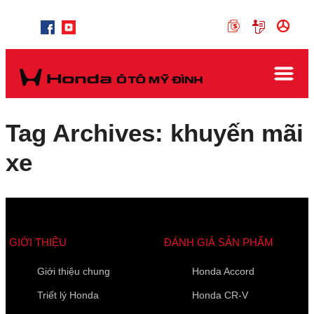
Tag Archives: khuyến mãi
xe
GIỚI THIỆU
ĐÁNH GIÁ SẢN PHẨM
Giới thiệu chung
Honda Accord
Triết lý Honda
Honda CR-V
Các trường được đánh dấu
*
là bắt buộc
Loại xe muốn báo giá
*