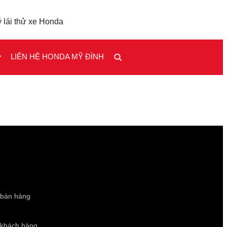
 lái thử xe Honda
LIÊN HỆ HONDA MỸ ĐÌNH
 bán hàng
 khách hàng