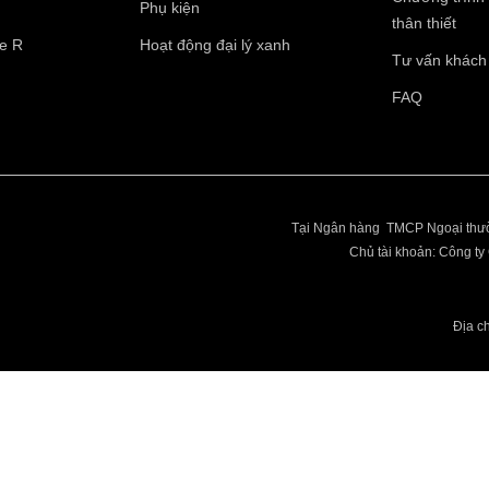
Phụ kiện
thân thiết
pe R
Hoạt động đại lý xanh
Tư vấn khách
Điện thoại di động
*
FAQ
10 của 10 Ký tự còn lại
Tại Ngân hàng TMCP Ngoại thườ
Chủ tài khoản: Công 
Địa c