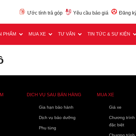
Ước tính trả góp
Yêu cầu báo giá
Đăng ký
N PHẨM
MUA XE
TƯ VẤN
TIN TỨC & SỰ KIỆN
ô
ẨM
DỊCH VỤ SAU BÁN HÀNG
MUA XE
Các trường được đánh dấu
*
là bắt buộc
Loại xe muốn báo giá
*
Gia hạn bảo hành
Giá xe
Dịch vụ bảo dưỡng
Chương trình
đặc biệt
Phụ tùng
Họ Tên
*
Chương trình