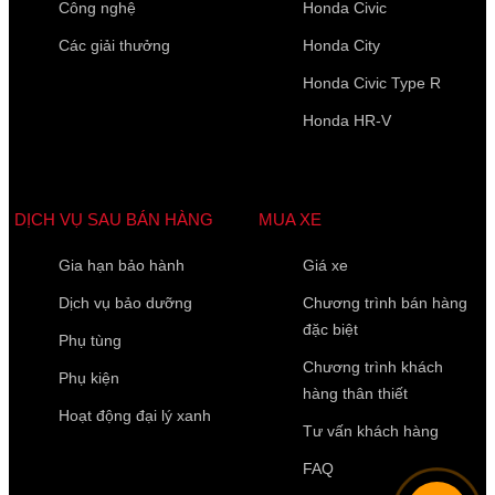
Công nghệ
Honda Civic
Các giải thưởng
Honda City
Honda Civic Type R
Họ Tên
*
Honda HR-V
Điện thoại di động
*
DỊCH VỤ SAU BÁN HÀNG
MUA XE
Gia hạn bảo hành
Giá xe
10 của 10 Ký tự còn lại
Dịch vụ bảo dưỡng
Chương trình bán hàng
đặc biệt
Phụ tùng
Chương trình khách
Phụ kiện
hàng thân thiết
Hoạt động đại lý xanh
Tư vấn khách hàng
FAQ