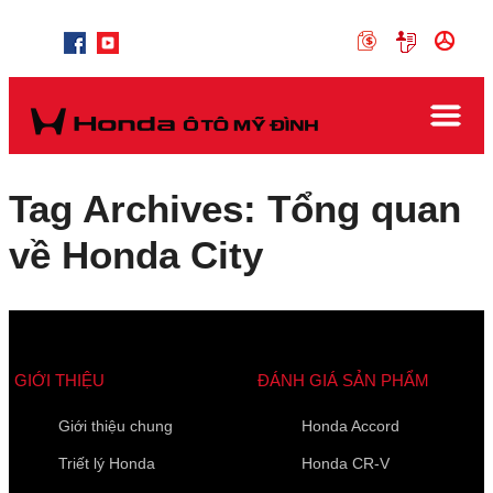
Tag Archives: Tổng quan
về Honda City
GIỚI THIỆU
ĐÁNH GIÁ SẢN PHẨM
Giới thiệu chung
Honda Accord
Triết lý Honda
Honda CR-V
Các trường được đánh dấu
*
là bắt buộc
Loại xe muốn báo giá
*