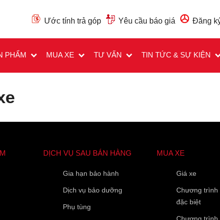
Ước tính trả góp
Yêu cầu báo giá
Đăng ký
N PHẨM
MUA XE
TƯ VẤN
TIN TỨC & SỰ KIỆN
xe
ẨM
DỊCH VỤ SAU BÁN HÀNG
MUA XE
Các trường được đánh dấu
*
là bắt buộc
Loại xe muốn báo giá
*
Gia hạn bảo hành
Giá xe
Dịch vụ bảo dưỡng
Chương trình
đặc biệt
Phụ tùng
Họ Tên
*
Chương trình