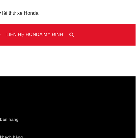
 lái thử xe Honda
LIÊN HỆ HONDA MỸ ĐÌNH
 bán hàng
 khách hàng