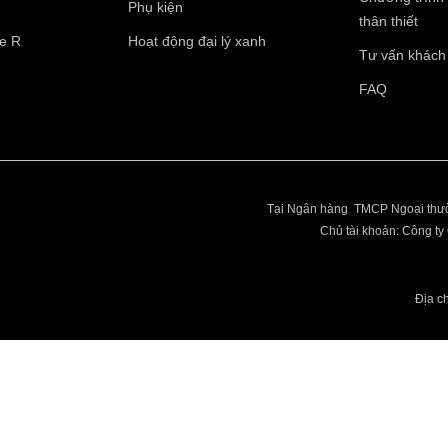
Phụ kiện
thân thiết
pe R
Hoạt động đại lý xanh
Tư vấn khách
Điện thoại di động
*
FAQ
10 của 10 Ký tự còn lại
Tại Ngân hàng TMCP Ngoại thườ
Chủ tài khoản: Công 
Địa c