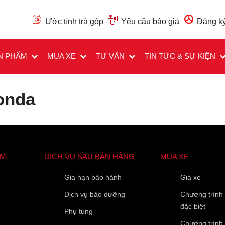
Ước tính trả góp
Yêu cầu báo giá
Đăng ký
N PHẨM
MUA XE
TƯ VẤN
TIN TỨC & SỰ KIỆN
onda
ẨM
DỊCH VỤ SAU BÁN HÀNG
MUA XE
Các trường được đánh dấu
*
là bắt buộc
Loại xe muốn báo giá
*
Gia hạn bảo hành
Giá xe
Dịch vụ bảo dưỡng
Chương trình
đặc biệt
Phụ tùng
Họ Tên
*
Chương trình