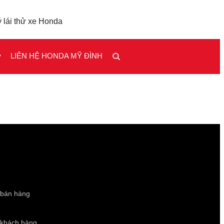
 lái thử xe Honda
LIÊN HỆ HONDA MỸ ĐÌNH
 bán hàng
 khách hàng