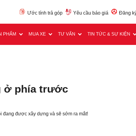
Ước tính trả góp
Yêu cầu báo giá
Đăng ký
N PHẨM
MUA XE
TƯ VẤN
TIN TỨC & SỰ KIỆN
 ở phía trước
Các trường được đánh dấu
*
là bắt buộc
Loại xe muốn báo giá
*
ôi đang được xây dựng và sẽ sớm ra mắt!