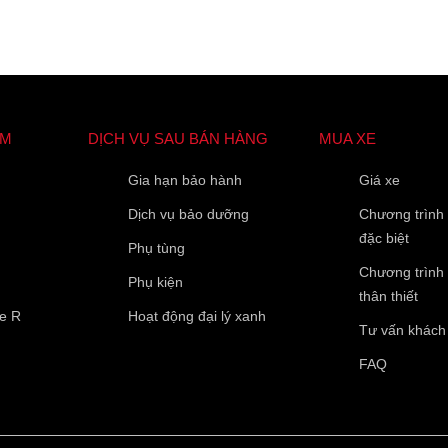
Họ Tên
*
Điện thoại di động
*
ẨM
DỊCH VỤ SAU BÁN HÀNG
MUA XE
Gia hạn bảo hành
Giá xe
10 của 10 Ký tự còn lại
Dịch vụ bảo dưỡng
Chương trình
đặc biệt
Phụ tùng
Chương trình
Phụ kiện
thân thiết
pe R
Hoạt động đại lý xanh
Tư vấn khách
FAQ