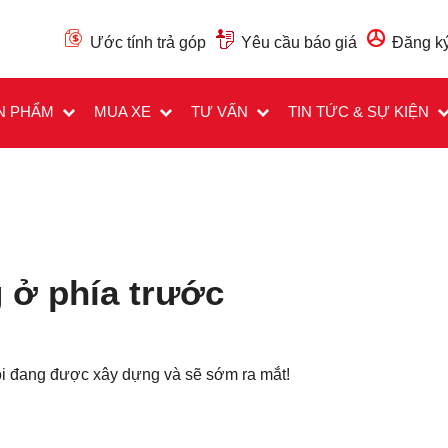
Ước tính trả góp
Yêu cầu báo giá
Đăng ký
N PHẨM
MUA XE
TƯ VẤN
TIN TỨC & SỰ KIỆN
 ở phía trước
Các trường được đánh dấu
*
là bắt buộc
Loại xe muốn báo giá
*
ôi đang được xây dựng và sẽ sớm ra mắt!