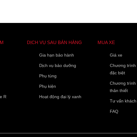
Họ Tên
*
Điện thoại di động
*
ẨM
DỊCH VỤ SAU BÁN HÀNG
MUA XE
Gia hạn bảo hành
Giá xe
10 của 10 Ký tự còn lại
Dịch vụ bảo dưỡng
Chương trình
đặc biệt
Phụ tùng
Chương trình
Phụ kiện
thân thiết
pe R
Hoạt động đại lý xanh
Tư vấn khách
FAQ