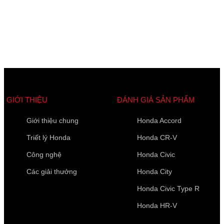
Các trường được đánh dấu
*
là bắt buộc
Loại xe muốn báo giá
*
GIỚI THIỆU
ĐÁNH GIÁ SẢN PHẨM
Giới thiệu chung
Honda Accord
Họ Tên
*
Triết lý Honda
Honda CR-V
Công nghệ
Honda Civic
Các giải thưởng
Honda City
Điện thoại di động
*
Honda Civic Type R
Honda HR-V
10 của 10 Ký tự còn lại