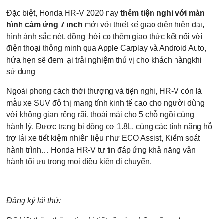
Đặc biệt, Honda HR-V 2020 nay
thêm tiện nghi với màn
hình cảm ứng 7 inch
mới với thiết kế giao diện hiện đại,
hình ảnh sắc nét, đồng thời có thêm giao thức kết nối với
điện thoại thông minh qua Apple Carplay và Android Auto,
hứa hẹn sẽ đem lại trải nghiệm thú vị cho khách hàngkhi
sử dụng
Ngoài phong cách thời thượng và tiện nghi, HR-V còn là
mẫu xe SUV đô thị mang tính kinh tế cao cho người dùng
với không gian rộng rãi, thoải mái cho 5 chỗ ngồi cùng
Các trường được đánh dấu
*
là bắt buộc
hành lý. Được trang bị động cơ 1.8L, cùng các tính năng hỗ
Loại xe muốn báo giá
*
trợ lái xe tiết kiệm nhiên liệu như ECO Assist, Kiểm soát
hành trình… Honda HR-V tự tin đáp ứng khả năng vận
hành tối ưu trong mọi điều kiện di chuyển.
Họ Tên
*
Đăng ký lái thử: