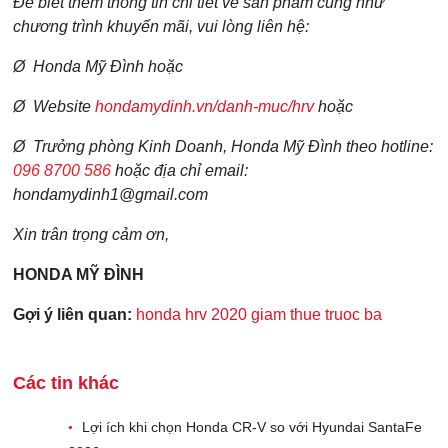
Để biết thêm thông tin chi tiết về sản phẩm cũng như
Điện thoại di động
*
chương trình khuyến mãi, vui lòng liên hệ:
Ø Honda Mỹ Đình hoặc
10 của 10 Ký tự còn lại
Ø Website
hondamydinh.vn/danh-muc/hrv
hoặc
Ø Trưởng phòng Kinh Doanh, Honda Mỹ Đình theo hotline:
096 8700 586
hoặc địa chỉ email:
hondamydinh1@gmail.com
Xin trân trọng cảm ơn,
HONDA MỸ ĐÌNH
Gợi ý liên quan:
honda hrv 2020 giam thue truoc ba
Các tin khác
Lợi ích khi chọn Honda CR-V so với Hyundai SantaFe
•